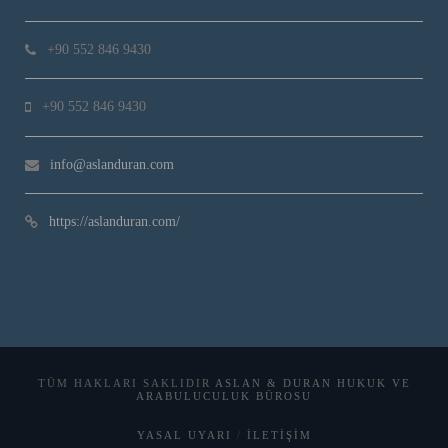
+90 552 846 9430
+90 552 846 9430
info@aslanduran.com
https://aslanduran.com/
TÜM HAKLARI SAKLIDIR
ASLAN & DURAN HUKUK VE
ARABULUCULUK BÜROSU
YASAL UYARI
İLETIŞIM