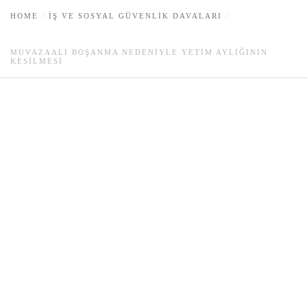
HOME
İŞ VE SOSYAL GÜVENLIK DAVALARI
MUVAZAALI BOŞANMA NEDENIYLE YETIM AYLIĞININ
KESILMESI