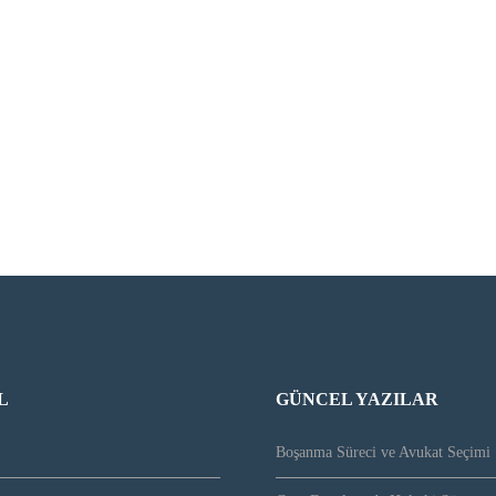
L
GÜNCEL YAZILAR
Boşanma Süreci ve Avukat Seçimi