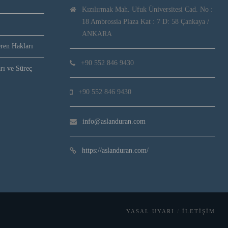
Kızılırmak Mah. Ufuk Üniversitesi Cad. No :
18 Ambrossia Plaza Kat : 7 D: 58 Çankaya /
ANKARA
ren Hakları
+90 552 846 9430
rı ve Süreç
+90 552 846 9430
info@aslanduran.com
https://aslanduran.com/
YASAL UYARI
İLETIŞIM