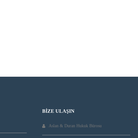
BIZE ULAŞIN
Aslan & Duran Hukuk Bürosu