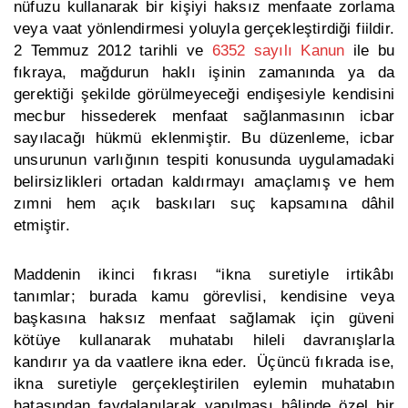
nüfuzu kullanarak bir kişiyi haksız menfaate zorlama
veya vaat yönlendirmesi yoluyla gerçekleştirdiği fiildir.
2 Temmuz 2012 tarihli ve
6352 sayılı Kanun
ile bu
fıkraya, mağdurun haklı işinin zamanında ya da
gerektiği şekilde görülmeyeceği endişesiyle kendisini
mecbur hissederek menfaat sağlanmasının icbar
sayılacağı hükmü eklenmiştir. Bu düzenleme, icbar
unsurunun varlığının tespiti konusunda uygulamadaki
belirsizlikleri ortadan kaldırmayı amaçlamış ve hem
zımni hem açık baskıları suç kapsamına dâhil
etmiştir.
Maddenin ikinci fıkrası “ikna suretiyle irtikâbı
tanımlar; burada kamu görevlisi, kendisine veya
başkasına haksız menfaat sağlamak için güveni
kötüye kullanarak muhatabı hileli davranışlarla
kandırır ya da vaatlere ikna eder. Üçüncü fıkrada ise,
ikna suretiyle gerçekleştirilen eylemin muhatabın
hatasından faydalanılarak yapılması hâlinde özel bir