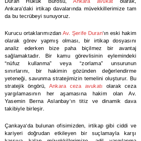
Duran Hukuk Bürosu,
Ankara avukat
olarak,
Ankara’daki irtikap davalarında
müvekkillerimize tam
da bu tecrübeyi sunuyoruz.
Kurucu ortaklarımızdan
Av. Şerife Duran
‘ın
eski hakim
olarak görev yapmış olması, bir irtikap dosyasını
analiz ederken bize paha biçilmez bir avantaj
sağlamaktadır. Bir kamu görevlisinin eylemindeki
“nüfuz kullanma” veya “zorlama” unsurunun
sınırlarını, bir hakimin gözünden değerlendirme
yeteneği, savunma stratejimizin temelini oluşturur. Bu
stratejik öngörü,
Ankara ceza avukatı
olarak ceza
yargılamasının her aşamasına hakim olan
Av.
Yasemin Berna Aslanbay
‘ın titiz ve dinamik dava
takibiyle birleşir.
Çankaya
‘da bulunan ofisimizden, irtikap gibi ciddi ve
kariyeri doğrudan etkileyen bir suçlamayla karşı
karşıya kalan müvekkillerimize, adil yargılanma