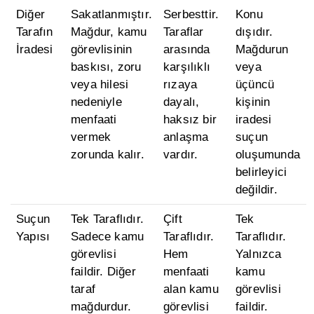
Diğer
Sakatlanmıştır.
Serbesttir.
Konu
Tarafın
Mağdur, kamu
Taraflar
dışıdır.
İradesi
görevlisinin
arasında
Mağdurun
baskısı, zoru
karşılıklı
veya
veya hilesi
rızaya
üçüncü
nedeniyle
dayalı,
kişinin
menfaati
haksız bir
iradesi
vermek
anlaşma
suçun
zorunda kalır.
vardır.
oluşumunda
belirleyici
değildir.
Suçun
Tek Taraflıdır.
Çift
Tek
Yapısı
Sadece kamu
Taraflıdır.
Taraflıdır.
görevlisi
Hem
Yalnızca
faildir. Diğer
menfaati
kamu
taraf
alan kamu
görevlisi
mağdurdur.
görevlisi
faildir.