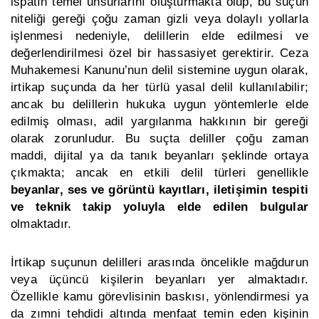
ispatın temel unsurlarını oluşturmakta olup, bu suçun
niteliği gereği çoğu zaman gizli veya dolaylı yollarla
işlenmesi nedeniyle, delillerin elde edilmesi ve
değerlendirilmesi özel bir hassasiyet gerektirir. Ceza
Muhakemesi Kanunu’nun delil sistemine uygun olarak,
irtikap suçunda da her türlü yasal delil kullanılabilir;
ancak bu delillerin hukuka uygun yöntemlerle elde
edilmiş olması, adil yargılanma hakkının bir gereği
olarak zorunludur. Bu suçta deliller çoğu zaman
maddi, dijital ya da tanık beyanları şeklinde ortaya
çıkmakta; ancak en etkili delil türleri genellikle
beyanlar, ses ve görüntü kayıtları, iletişimin tespiti
ve teknik takip yoluyla elde edilen bulgular
olmaktadır.
İrtikap suçunun delilleri arasında öncelikle mağdurun
veya üçüncü kişilerin beyanları yer almaktadır.
Özellikle kamu görevlisinin baskısı, yönlendirmesi ya
da zımni tehdidi altında menfaat temin eden kişinin