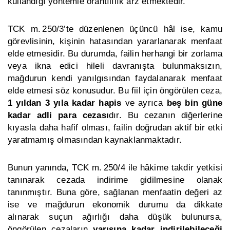
kullandığı yöntemle orantılılık arz etmektedir.
TCK m. 250/3’te düzenlenen üçüncü hâl ise, kamu
görevlisinin, kişinin hatasından yararlanarak menfaat
elde etmesidir. Bu durumda, failin herhangi bir zorlama
veya ikna edici hileli davranışta bulunmaksızın,
mağdurun kendi yanılgısından faydalanarak menfaat
elde etmesi söz konusudur. Bu fiil için öngörülen ceza,
1 yıldan 3 yıla kadar hapis
ve ayrıca
beş bin güne
kadar adli para cezası
dır. Bu cezanın diğerlerine
kıyasla daha hafif olması, failin doğrudan aktif bir etki
yaratmamış olmasından kaynaklanmaktadır.
Bunun yanında, TCK m. 250/4 ile hâkime takdir yetkisi
tanınarak cezada indirime gidilmesine olanak
tanınmıştır. Buna göre, sağlanan menfaatin değeri az
ise ve mağdurun ekonomik durumu da dikkate
alınarak suçun ağırlığı daha düşük bulunursa,
öngörülen cezaların
yarısına kadar indirilebileceği