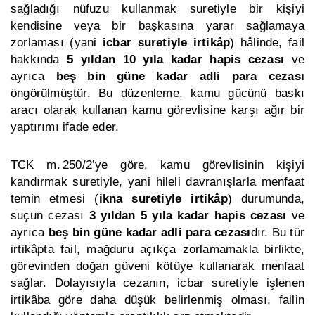
sağladığı nüfuzu kullanmak suretiyle bir kişiyi
kendisine veya bir başkasına yarar sağlamaya
zorlaması (yani
icbar suretiyle irtikâp
) hâlinde, fail
hakkında
5 yıldan 10 yıla kadar hapis cezası
ve
ayrıca
beş bin güne kadar adli para cezası
öngörülmüştür. Bu düzenleme, kamu gücünü baskı
aracı olarak kullanan kamu görevlisine karşı ağır bir
yaptırımı ifade eder.
TCK m. 250/2’ye göre, kamu görevlisinin kişiyi
kandırmak suretiyle, yani hileli davranışlarla menfaat
temin etmesi (
ikna suretiyle irtikâp
) durumunda,
suçun cezası
3 yıldan 5 yıla kadar hapis cezası
ve
ayrıca
beş bin güne kadar adli para cezası
dır. Bu tür
irtikâpta fail, mağduru açıkça zorlamamakla birlikte,
görevinden doğan güveni kötüye kullanarak menfaat
sağlar. Dolayısıyla cezanın, icbar suretiyle işlenen
irtikâba göre daha düşük belirlenmiş olması, failin