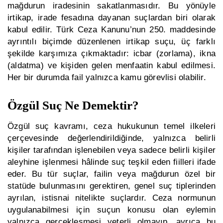
mağdurun iradesinin sakatlanmasıdır. Bu yönüyle
irtikap, irade fesadına dayanan suçlardan biri olarak
kabul edilir. Türk Ceza Kanunu’nun 250. maddesinde
ayrıntılı biçimde düzenlenen irtikap suçu, üç farklı
şekilde karşımıza çıkmaktadır: icbar (zorlama), ikna
(aldatma) ve kişiden gelen menfaatin kabul edilmesi.
Her bir durumda fail yalnızca kamu görevlisi olabilir.
Özgül Suç Ne Demektir?
Özgül suç kavramı, ceza hukukunun temel ilkeleri
çerçevesinde değerlendirildiğinde, yalnızca belirli
kişiler tarafından işlenebilen veya sadece belirli kişiler
aleyhine işlenmesi hâlinde suç teşkil eden fiilleri ifade
eder. Bu tür suçlar, failin veya mağdurun özel bir
statüde bulunmasını gerektiren, genel suç tiplerinden
ayrılan, istisnai nitelikte suçlardır. Ceza normunun
uygulanabilmesi için suçun konusu olan eylemin
yalnızca gerçekleşmesi yeterli olmayıp, ayrıca bu