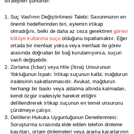
stratejileri şunlardır:
Suç Vasfının Değiştirilmesi Talebi:
Savunmanın en
önemli hedeflerinden biri, eylemin irtikap
olmadığını, belki de daha az ceza gerektiren
görevi
kötüye kullanma
suçu
olduğunu ispatlamaktır. Eğer
ortada bir menfaat yoksa veya menfaat ile görev
arasında doğrudan bir bağ kurulamıyorsa, suçun
vasfı değişebilir.
Zorlama (İcbar) veya Hile (İkna) Unsurunun
Yokluğunun İspatı:
İrtikap suçunun kalbi, mağdurun
iradesinin sakatlanmasıdır. Avukat, mağdurun
herhangi bir baskı veya aldatma altında kalmadan,
kendi özgür iradesiyle hareket ettiğini
delillendirerek irtikap suçunun en temel unsurunu
çürütmeye çalışır.
Delillerin Hukuka Uygunluğunun Denetlenmesi:
Soruşturma sırasında elde edilen telefon dinleme
kayıtları, ortam dinlemeleri veya arama kararlarının