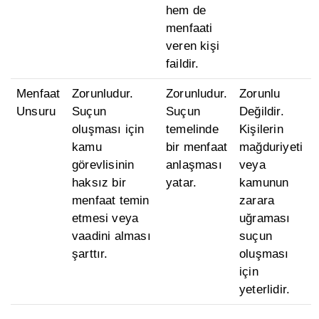
hem de
menfaati
veren kişi
faildir.
Menfaat
Zorunludur.
Zorunludur.
Zorunlu
Unsuru
Suçun
Suçun
Değildir.
oluşması için
temelinde
Kişilerin
kamu
bir menfaat
mağduriyeti
görevlisinin
anlaşması
veya
haksız bir
yatar.
kamunun
menfaat temin
zarara
etmesi veya
uğraması
vaadini alması
suçun
şarttır.
oluşması
için
yeterlidir.