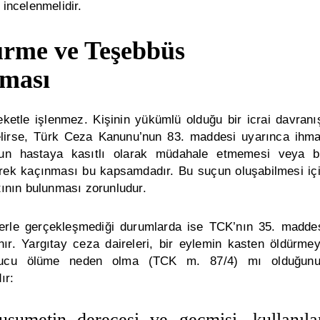
incelenmelidir.
ürme ve Teşebbüs
ması
ketle işlenmez. Kişinin yükümlü olduğu bir icrai davranı
irse, Türk Ceza Kanunu’nun 83. maddesi uyarınca ihma
run hastaya kasıtlı olarak müdahale etmemesi veya b
lerek kaçınması bu kapsamdadır. Bu suçun oluşabilmesi iç
tının bulunması zorunludur.
lerle gerçekleşmediği durumlarda ise TCK’nın 35. madde
r. Yargıtay ceza daireleri, bir eylemin kasten öldürme
ucu ölüme neden olma (TCK m. 87/4) mı olduğun
ır:
usumetin derecesi ve geçmişi, kullanıla