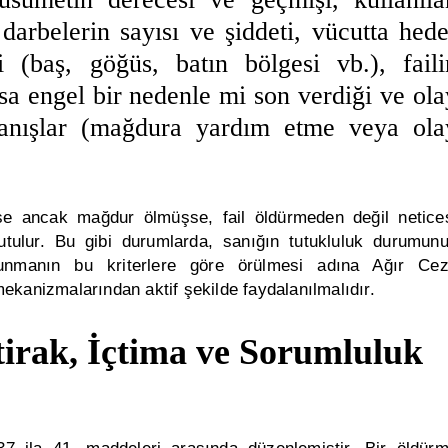
 darbelerin sayısı ve şiddeti, vücutta hede
 (baş, göğüs, batın bölgesi vb.), faili
a engel bir nedenle mi son verdiği ve ola
avranışlar (mağdura yardım etme veya ola
se ancak mağdur ölmüşse, fail öldürmeden değil netice
tulur. Bu gibi durumlarda, sanığın tutukluluk durumun
vunmanın bu kriterlere göre örülmesi adına
Ağır Ce
ekanizmalarından aktif şekilde faydalanılmalıdır.
irak, İçtima ve Sorumluluk