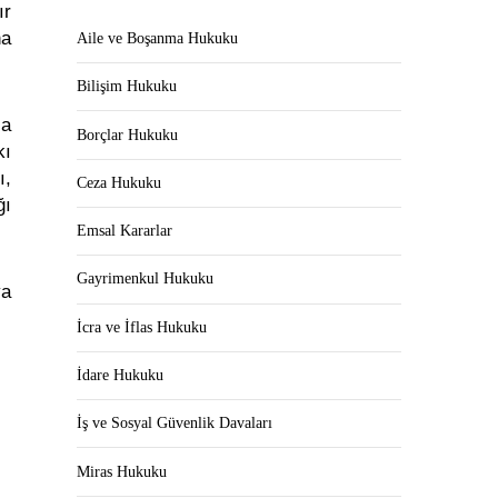
ır
na
Aile ve Boşanma Hukuku
Bilişim Hukuku
za
Borçlar Hukuku
kı
ı,
Ceza Hukuku
ğı
Emsal Kararlar
Gayrimenkul Hukuku
ya
İcra ve İflas Hukuku
İdare Hukuku
İş ve Sosyal Güvenlik Davaları
Miras Hukuku