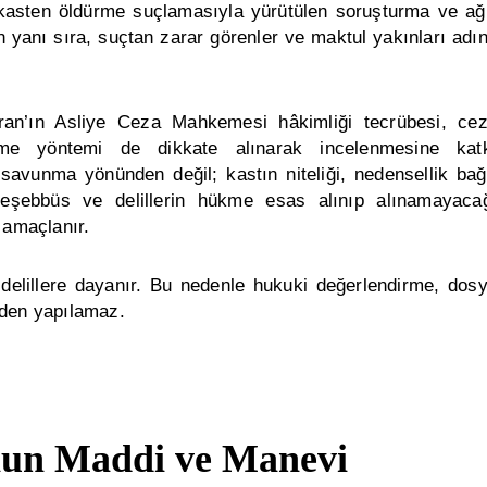
asten öldürme suçlamasıyla yürütülen soruşturma ve ağ
n yanı sıra, suçtan zarar görenler ve maktul yakınları adı
ran’ın Asliye Ceza Mahkemesi hâkimliği tecrübesi, ce
rme yöntemi de dikkate alınarak incelenmesine kat
savunma yönünden değil; kastın niteliği, nedensellik bağ
teşebbüs ve delillerin hükme esas alınıp alınamayaca
 amaçlanır.
delillere dayanır. Bu nedenle hukuki değerlendirme, dos
eden yapılamaz.
un Maddi ve Manevi