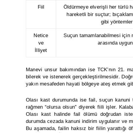
Fiil
Öldürmeye elverişli her türlü h
hareketli bir suçtur; bıçakl
gibi yöntemler
Netice
Suçun tamamlanabilmesi için ma
ve
arasında uygun 
İlliyet
Manevi unsur bakımından ise TCK’nın 21. mad
bilerek ve istenerek gerçekleştirilmesidir. Do
yakın mesafeden hayati bölgeye ateş etmek gibi
Olası kast durumunda ise fail, suçun kanuni 
rağmen “olursa olsun” diyerek fiili işler. Kala
Olası kast halinde fail ölümü doğrudan ist
durumda cezada kanuni indirim uygulanır ve mü
Bu aşamada, failin haksız bir fiilin yarattığı