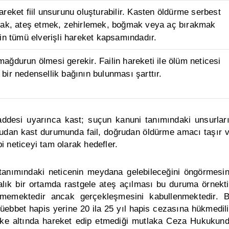
areket fiil unsurunu oluşturabilir. Kasten öldürme serbest
amak, ateş etmek, zehirlemek, boğmak veya aç bırakmak
in tümü elverişli hareket kapsamındadır.
ğdurun ölmesi gerekir. Failin hareketi ile ölüm neticesi
bir nedensellik bağının bulunması şarttır.
desi uyarınca kast; suçun kanuni tanımındaki unsurlar
ğrudan kast durumunda fail, doğrudan öldürme amacı taşır 
 neticeyi tam olarak hedefler.
tanımındaki neticenin meydana gelebileceğini öngörmesi
balık bir ortamda rastgele ateş açılması bu duruma örnekti
ememektedir ancak gerçekleşmesini kabullenmektedir. 
ebbet hapis yerine 20 ila 25 yıl hapis cezasına hükmedili
 öfke altında hareket edip etmediği mutlaka
Ceza Hukukun