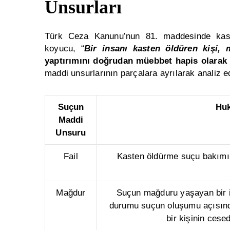
Unsurları
Türk Ceza Kanunu’nun 81. maddesinde kast
koyucu, “
Bir insanı kasten öldüren kişi, m
yaptırımını doğrudan müebbet hapis olarak b
maddi unsurlarının parçalara ayrılarak analiz e
Suçun
Huk
Maddi
Unsuru
Fail
Kasten öldürme suçu bakımınd
Mağdur
Suçun mağduru yaşayan bir in
durumu suçun oluşumu açısınd
bir kişinin cese