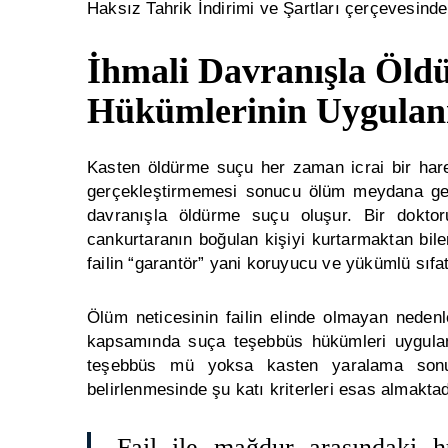
Haksız Tahrik İndirimi ve Şartları
çerçevesinde 
İhmali Davranışla Öld
Hükümlerinin Uygulan
Kasten öldürme suçu her zaman icrai bir hare
gerçekleştirmemesi sonucu ölüm meydana gel
davranışla öldürme suçu oluşur. Bir dokto
cankurtaranın boğulan kişiyi kurtarmaktan bi
failin “garantör” yani koruyucu ve yükümlü sıfa
Ölüm neticesinin failin elinde olmayan neden
kapsamında suça teşebbüs hükümleri uygulanı
teşebbüs mü yoksa kasten yaralama son
belirlenmesinde şu katı kriterleri esas almaktad
Fail ile mağdur arasındaki h